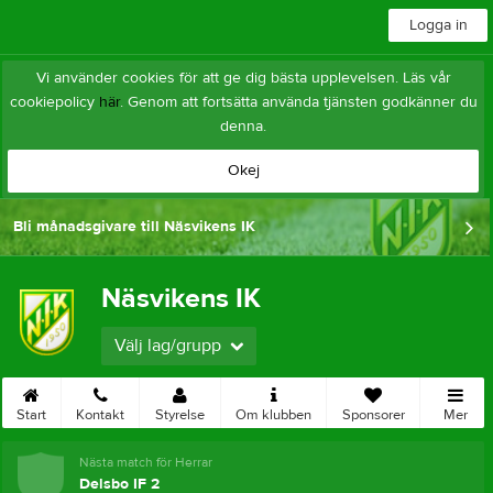
Logga in
Vi använder cookies för att ge dig bästa upplevelsen. Läs vår
cookiepolicy
här
. Genom att fortsätta använda tjänsten godkänner du
denna.
Okej
Bli månadsgivare till Näsvikens IK
Näsvikens IK
Välj lag/grupp
Start
Kontakt
Styrelse
Om klubben
Sponsorer
Mer
Nästa match för Herrar
Delsbo IF 2