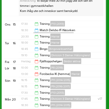
Anteckning:
Vi börjar med 30 min jogg ute och sen en
timme i gymnastikhallen
Kom ihåg ute och inneskor samt benskydd.
17:30
Träning
F13 (2013)
Ons
15
18:30
Match Delsbo IF-Näsviken
Division 3 Damer Hälsingland
19:00
20:30
Träning
Herrar
20:30
18:00
Träning
Herrar
Tor
16
21:45
18:45
Bingo
Bingoverksamhet
19:30
19:10
Träning
Division 3 Damer Hälsingland
22:00
Heldag
Fjälltoppshelgen
Skidor aktiva
Fre
17
20:00
10:00
Träning
P8 (2018)
Lör
18
13:00
Forsbacka IK (hemma)
Herrar
11:00
16:15
Träning
P11 (2014/2015)
Sön
19
15:00
16:15
Träning
P9 (2016/2017)
17:30
17:30
Träning
F13 (2013)
17:30
17:45
Träning
Division 3 Damer Hälsingland
v.17
Mån
20
19:00
18:30
Träning
P11 (2014/2015)