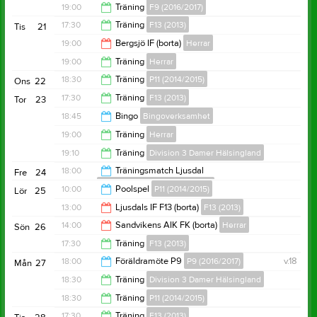
19:00
19:00
Träning
F9 (2016/2017)
20:00
17:30
Träning
F13 (2013)
Tis
21
20:00
19:00
Bergsjö IF (borta)
Herrar
19:00
19:00
Träning
Herrar
20:45
18:30
Träning
P11 (2014/2015)
Ons
22
20:30
17:30
Träning
F13 (2013)
Tor
23
20:00
18:45
Bingo
Bingoverksamhet
19:00
19:00
Träning
Herrar
22:00
19:10
Träning
Division 3 Damer Hälsingland
20:30
18:00
Träningsmatch Ljusdal
Fre
24
Division 3 Damer Hälsingland
20:00
10:00
Poolspel
P11 (2014/2015)
Lör
25
20:00
13:00
Ljusdals IF F13 (borta)
F13 (2013)
16:00
14:00
Sandvikens AIK FK (borta)
Herrar
Sön
26
14:30
17:30
Träning
F13 (2013)
16:00
18:00
Föräldramöte P9
P9 (2016/2017)
v.18
Mån
27
19:00
18:30
Träning
Division 3 Damer Hälsingland
19:00
18:30
Träning
P11 (2014/2015)
20:00
17:30
Träning
F13 (2013)