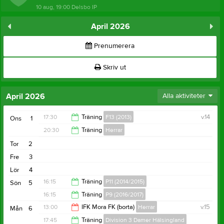
10 aug, 19:00
Delsbo IP
April 2026
Prenumerera
Skriv ut
April 2026
Alla aktiviteter
17:30
Träning
F13 (2013)
v.14
Ons
1
20:30
Träning
Herrar
19:00
Tor
2
21:45
Fre
3
Lör
4
16:15
Träning
P11 (2014/2015)
Sön
5
16:15
Träning
P9 (2016/2017)
17:30
13:00
IFK Mora FK (borta)
Herrar
v.15
Mån
6
17:30
17:45
Träning
Division 3 Damer Hälsingland