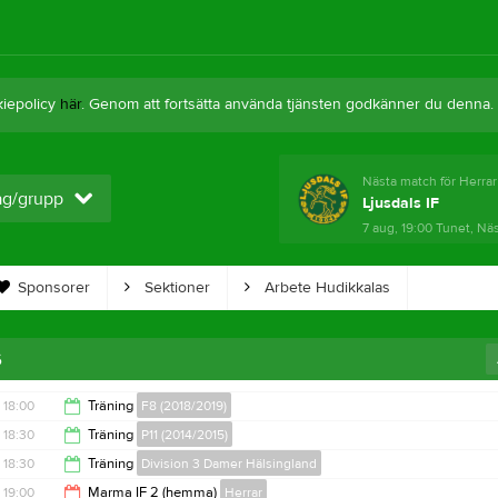
kiepolicy
här
. Genom att fortsätta använda tjänsten godkänner du denna.
Nästa match för Herrar
lag/grupp
Ljusdals IF
7 aug, 19:00
Tunet, Nä
Sponsorer
Sektioner
Arbete Hudikkalas
6
18:00
Träning
F8 (2018/2019)
18:30
Träning
P11 (2014/2015)
19:00
18:30
Träning
Division 3 Damer Hälsingland
20:00
19:00
Marma IF 2 (hemma)
Herrar