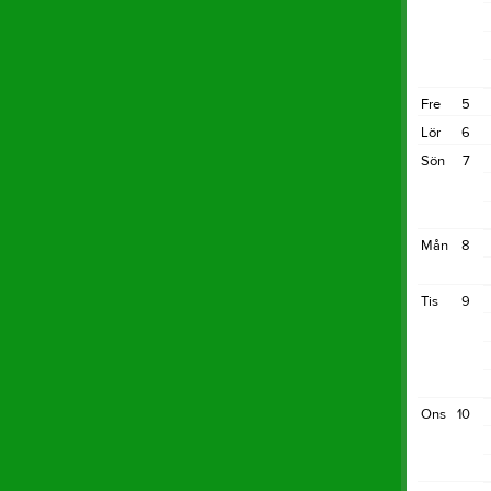
Fre
5
Lör
6
Sön
7
Mån
8
Tis
9
Ons
10