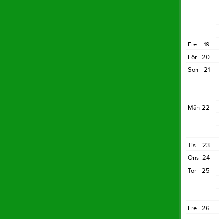
Fre
19
Lör
20
Sön
21
Mån
22
Tis
23
Ons
24
Tor
25
Fre
26