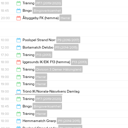
19:00
18:00
Träning
PF7 (2019/2020)
19:15
18:45
Bingo
Bingoverksamhet
19:00
20:00
Åbyggeby FK (hemma)
Herrar
22:00
22:00
10:00
Poolspel Strand Norr
P9 (2016/2017)
12:00
Bortamatch Delsbo
P11 (2014/2015)
14:00
17:30
Träning
F13 (2013)
13:30
18:00
Iggesunds IK/EIK F13 (hemma)
F13 (2013)
19:00
18:30
Träning
Division 3 Damer Hälsingland
20:00
19:00
Träning
Herrar
20:00
19:00
Träning
Herrar
20:30
19:00
Trönö IK/Norrala-Näsvikens Damlag
Division 3 Damer Hälsingland
20:30
18:00
Träning
PF7 (2019/2020)
21:00
18:45
Bingo
Bingoverksamhet
19:00
19:00
Träning
Herrar
22:00
18:00
Hemmamatch Gnarp
P11 (2014/2015)
20:30