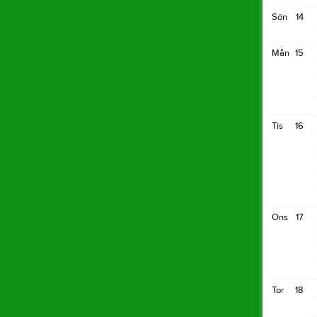
Sön
14
Mån
15
Tis
16
Ons
17
Tor
18