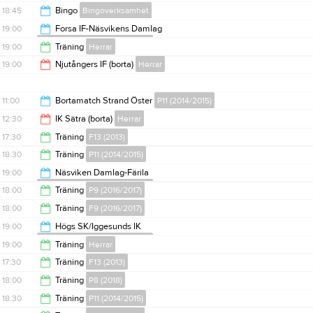
19:15
18:45
Bingo
Bingoverksamhet
19:00
19:00
Forsa IF-Näsvikens Damlag
Division 3 Damer Hälsingland
22:00
19:00
Träning
Herrar
21:00
19:00
Njutångers IF (borta)
Herrar
20:30
21:00
11:00
Bortamatch Strand Öster
P11 (2014/2015)
12:30
IK Sätra (borta)
Herrar
12:30
17:30
Träning
F13 (2013)
14:30
18:30
Träning
P11 (2014/2015)
19:00
19:00
Näsviken Damlag-Färila
Division 3 Damer Hälsingland
20:00
18:00
Träning
P9 (2016/2017)
21:00
18:00
Träning
F9 (2016/2017)
19:15
19:00
Högs SK/Iggesunds IK
Division 3 Damer Hälsingland
19:15
19:00
Träning
Herrar
21:00
17:30
Träning
F13 (2013)
20:30
18:00
Träning
P8 (2018)
19:00
18:30
Träning
P11 (2014/2015)