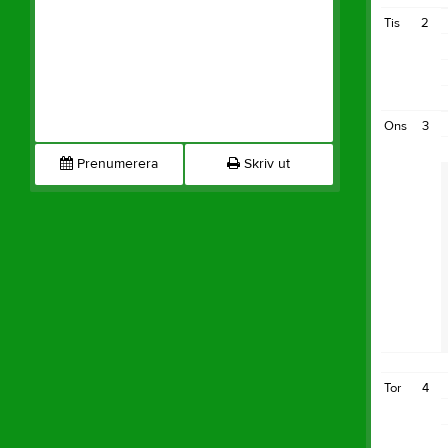
Tis
2
Ons
3
Prenumerera
Skriv ut
Tor
4