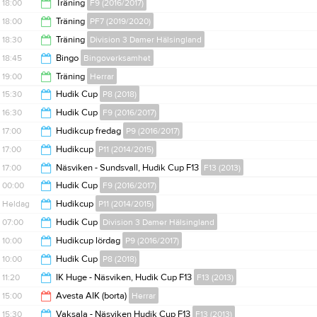
19:15
18:00
Träning
F9 (2016/2017)
20:00
18:00
Träning
PF7 (2019/2020)
19:15
18:30
Träning
Division 3 Damer Hälsingland
19:00
18:45
Bingo
Bingoverksamhet
20:00
19:00
Träning
Herrar
22:00
15:30
Hudik Cup
P8 (2018)
20:30
16:30
Hudik Cup
F9 (2016/2017)
19:30
17:00
Hudikcup fredag
P9 (2016/2017)
00:00
17:00
Hudikcup
P11 (2014/2015)
21:00
17:00
Näsviken - Sundsvall, Hudik Cup F13
F13 (2013)
00:00
00:00
Hudik Cup
F9 (2016/2017)
19:00
Heldag
Hudikcup
P11 (2014/2015)
15:30
07:00
Hudik Cup
Division 3 Damer Hälsingland
10:00
Hudikcup lördag
P9 (2016/2017)
20:00
10:00
Hudik Cup
P8 (2018)
16:00
11:20
IK Huge - Näsviken, Hudik Cup F13
F13 (2013)
14:00
15:00
Avesta AIK (borta)
Herrar
13:00
15:30
Vaksala - Näsviken Hudik Cup F13
F13 (2013)