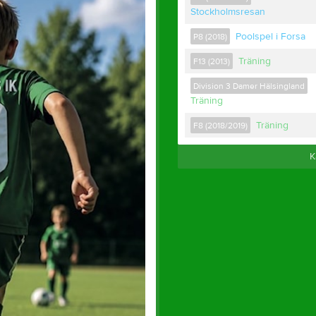
Stockholmsresan
Poolspel i Forsa
P8 (2018)
Träning
F13 (2013)
Division 3 Damer Hälsingland
Träning
Träning
F8 (2018/2019)
K