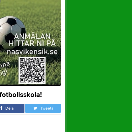
otbollsskola!
Dela
Tweeta