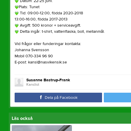
Datum: 22-25 juni.
Plats: Tunet
Tid: 09:00-12:00, födda 2020-2018
13:00-16:00, födda 2017-2013
Avgift: 500 kronor + serviceavgift.
Detta ingår: t-shirt, vattenflaska, boll, mellanmål.
Vid frågor eller funderingar kontakta:
Johanna Svensson
Mobil 070-334 96 90
E-post: kansl@nasvikensik.se
Susanne Bastrup-Frank
Kanslist
Dela på Facebook
Läs också