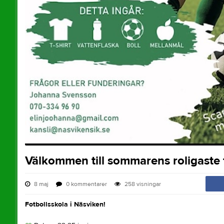
Välkommen till sommarens roligaste f
8 maj
0
kommentarer
258
visningar
Fotbollsskola i Näsviken!