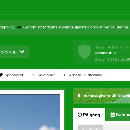
kiepolicy
här
. Genom att fortsätta använda tjänsten godkänner du denna.
Nästa match för Herrar
lag/grupp
Delsbo IF 2
10 aug, 19:00
Delsbo IP
Sponsorer
Sektioner
Arbete Hudikkalas
Bli månadsgivare till Näsvi
Kalend
På gång
P11 (2014/2015)