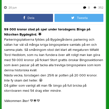
20 jun
0
352
Dela
Tweeta
59 000 kronor stod på spel under torsdagens Bingo på
Näsviken Bygdegård. 🌟
Parkeringsplatserna fylldes på Bygdegårdens parkering och
sällan har väl så många ivriga bingospelare samlats på en och
samma plats. Så småningom stod det klart att megaturen tillfallit
Tord Hedblom, som nu kan fundera över allt roligt man kan göra
med 59 000 kronor på fickan! Stort grattis önskar Bingosektionen
som även passar på att tacka alla trevliga bingospelare som kom
denna historiska kväll.
Nästa vecka, torsdagen den 25/6 är potten på 20 000 kronor.
Inte fy skam det heller. 🤩
Då gäller som vanligt att man får bingo på full bricka på
storrövaren med 54 drag eller mindre.
Välkommen åter! 💚🌟💚