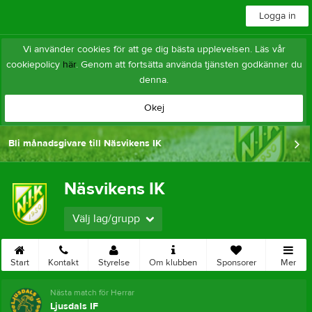
Logga in
Vi använder cookies för att ge dig bästa upplevelsen. Läs vår
cookiepolicy
här
. Genom att fortsätta använda tjänsten godkänner du
denna.
Okej
Bli månadsgivare till Näsvikens IK
Näsvikens IK
Välj lag/grupp
Start
Kontakt
Styrelse
Om klubben
Sponsorer
Mer
Nästa match för Herrar
Ljusdals IF