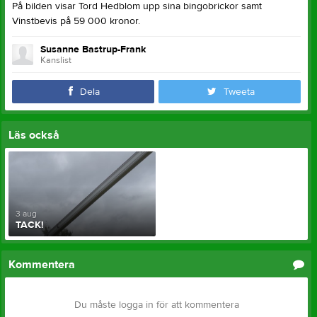
På bilden visar Tord Hedblom upp sina bingobrickor samt
Vinstbevis på 59 000 kronor.
Susanne Bastrup-Frank
Kanslist
Dela
Tweeta
Läs också
3 aug
TACK!
Kommentera
Du måste logga in för att kommentera