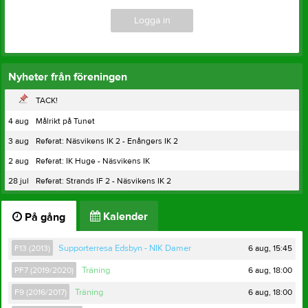
Logga in
Nyheter från föreningen
TACK!
4 aug
Målrikt på Tunet
3 aug
Referat: Näsvikens IK 2 - Enångers IK 2
2 aug
Referat: IK Huge - Näsvikens IK
28 jul
Referat: Strands IF 2 - Näsvikens IK 2
Kalender
På gång
6 aug, 15:45
F13 (2013)
Supporterresa Edsbyn - NIK Damer
6 aug, 18:00
PF7 (2019/2020)
Träning
6 aug, 18:00
F9 (2016/2017)
Träning